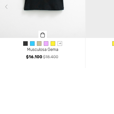
+3
Musculosa Gema
$16.100
$18.400