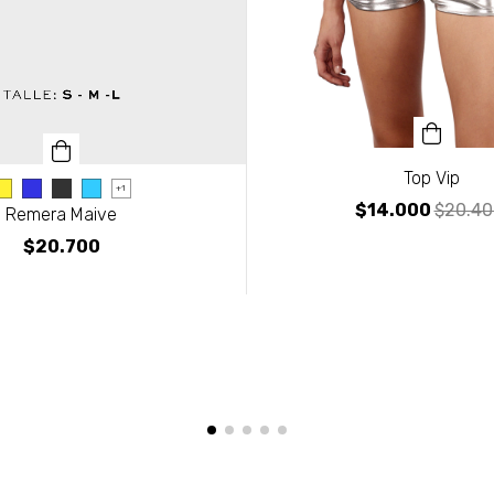
Top Vip
+1
$14.000
$20.40
Remera Maive
$20.700