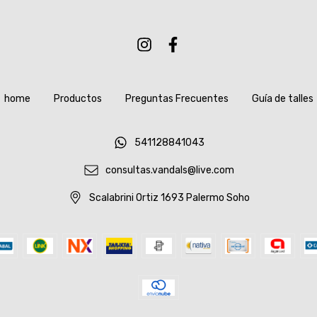
home
Productos
Preguntas Frecuentes
Guía de talles
541128841043
consultas.vandals@live.com
Scalabrini Ortiz 1693 Palermo Soho