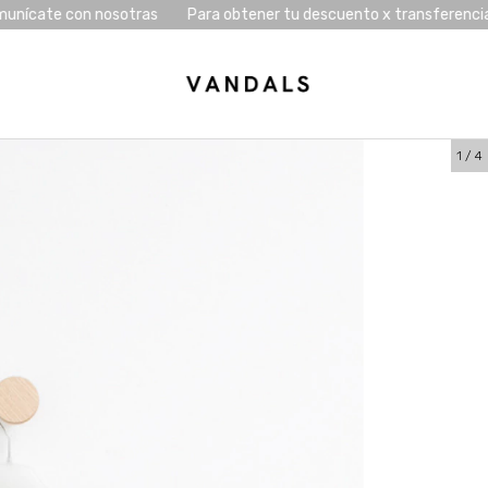
on nosotras
Para obtener tu descuento x transferencia comuníca
1
/
4