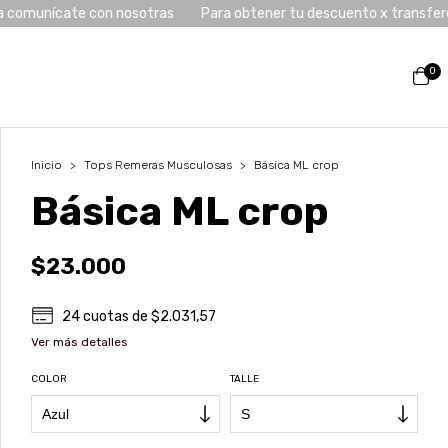
te con nosotras
Para obtener tu descuento x transferencia comu
0
Inicio
>
Tops Remeras Musculosas
>
Básica ML crop
Básica ML crop
$23.000
24
cuotas de
$2.031,57
Ver más detalles
COLOR
TALLE