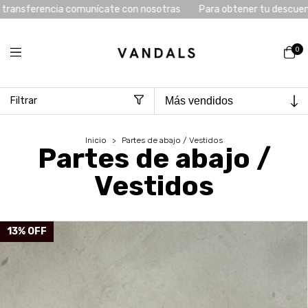
Para obtener tu descuento x transferencia comunícate con nosotr
0
Filtrar
Inicio
>
Partes de abajo / Vestidos
Partes de abajo /
Vestidos
13
%
OFF