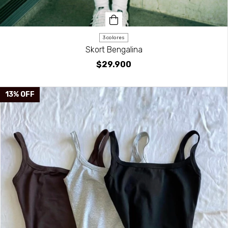
3 colores
Skort Bengalina
$29.900
13
%
OFF