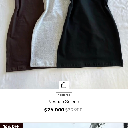
4 colores
Vestido Selena
$26.000
$29.900
16
%
OFF